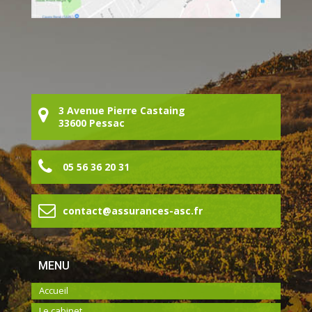
3 Avenue Pierre Castaing
33600 Pessac
05 56 36 20 31
contact@assurances-asc.fr
MENU
Accueil
Le cabinet