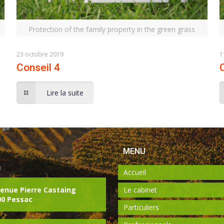
Protection of the family property in the green grass
23 octobre 2019
1
Conseil 4
Lire la suite
MENU
Accueil
venue Pierre Castaing
Le cabinet
00 Pessac
Particuliers