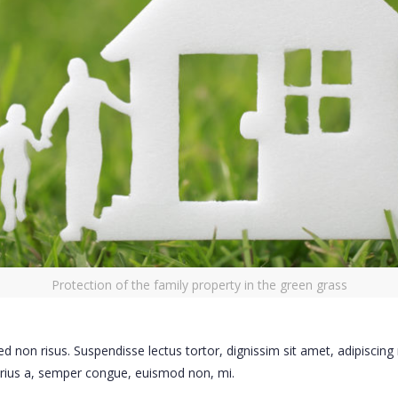
Protection of the family property in the green grass
d non risus. Suspendisse lectus tortor, dignissim sit amet, adipiscing n
rius a, semper congue, euismod non, mi.