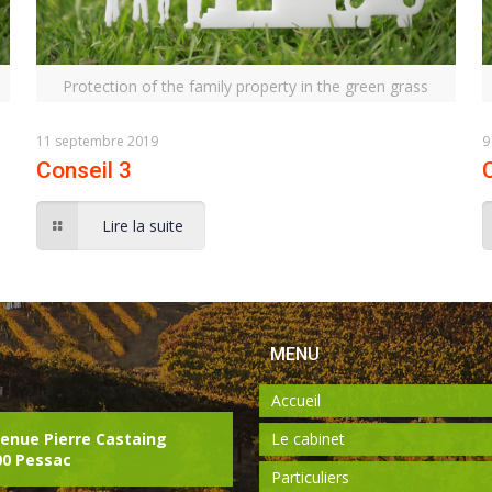
Protection of the family property in the green grass
11 septembre 2019
9
Conseil 3
Lire la suite
MENU
Accueil
venue Pierre Castaing
Le cabinet
00 Pessac
Particuliers