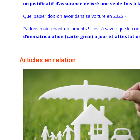
un justificatif d’assurance délivré une seule fois à
Quel papier doit-on avoir dans sa voiture en 2026 ?
Parlons maintenant documents ! Il est à savoir que le co
d’immatriculation (carte grise) à jour et attestat
Articles en relation