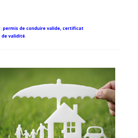
 :
permis de conduire valide, certificat
 de validité
.