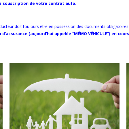
 la souscription de votre contrat auto
.
nducteur doit toujours être en possession des documents obligatoires
ion d’assurance (aujourd’hui appelée “MÉMO VÉHICULE”)
en cours