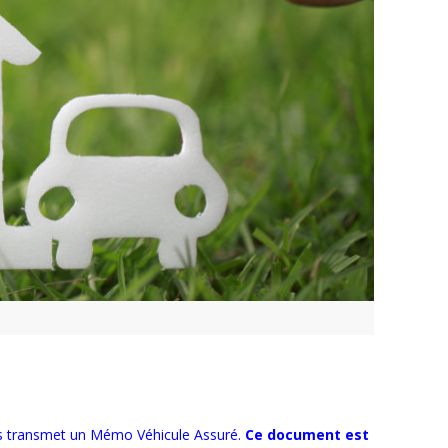
us transmet un Mémo Véhicule Assuré.
Ce document est